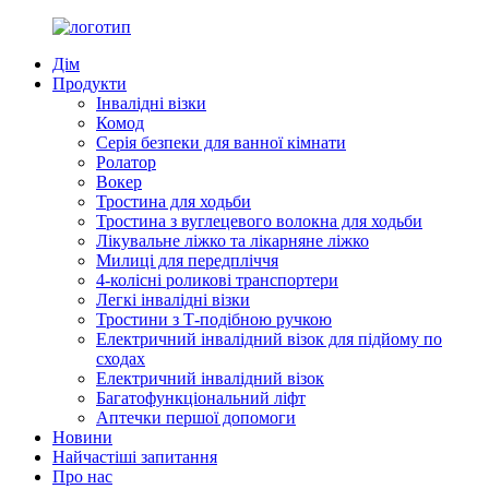
Дім
Продукти
Інвалідні візки
Комод
Серія безпеки для ванної кімнати
Ролатор
Вокер
Тростина для ходьби
Тростина з вуглецевого волокна для ходьби
Лікувальне ліжко та лікарняне ліжко
Милиці для передпліччя
4-колісні роликові транспортери
Легкі інвалідні візки
Тростини з Т-подібною ручкою
Електричний інвалідний візок для підйому по
сходах
Електричний інвалідний візок
Багатофункціональний ліфт
Аптечки першої допомоги
Новини
Найчастіші запитання
Про нас