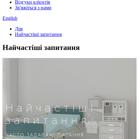
Відгуки клієнтів
Зв'яжіться з нами
English
Дім
Найчастіші запитання
Найчастіші запитання
Найчастіші
запитання
ЧАСТО ЗАДАВАНІ ПИТАННЯ