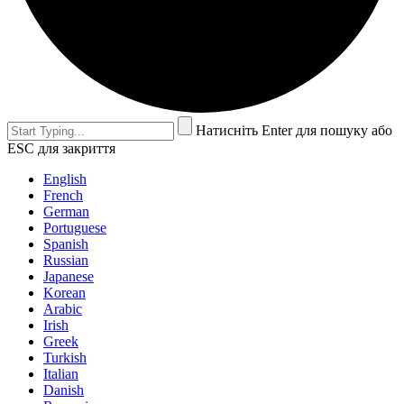
Натисніть Enter для пошуку або
ESC для закриття
English
French
German
Portuguese
Spanish
Russian
Japanese
Korean
Arabic
Irish
Greek
Turkish
Italian
Danish