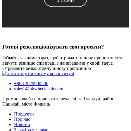
З НАМИ
Готові революціонізувати свої проекти?
Зв'яжіться з нами зараз, щоб отримати цінову пропозицію та
відчути різницю співпраці з найкращими у своїй галузі.
Отримайте безкоштовну цінову пропозицію
+86 13929900506
sales1@nhwheelchair.com
Промислова база нового джерела світла Гуандун, район
Наньхай, місто Фошань
Продукти
Про нас
Новини
Зв'яжіться з нами