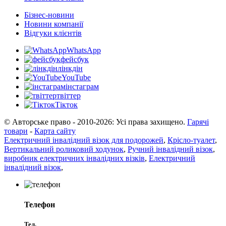
Бізнес-новини
Новини компанії
Відгуки клієнтів
WhatsApp
фейсбук
лінкдін
YouTube
інстаграм
твіттер
Тікток
© Авторське право - 2010-2026: Усі права захищено.
Гарячі
товари
-
Карта сайту
Електричний інвалідний візок для подорожей
,
Крісло-туалет
,
Вертикальний роликовий ходунок
,
Ручний інвалідний візок
,
виробник електричних інвалідних візків
,
Електричний
інвалідний візок
,
Телефон
Тел.