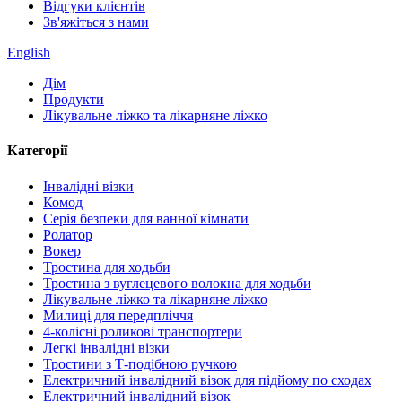
Відгуки клієнтів
Зв'яжіться з нами
English
Дім
Продукти
Лікувальне ліжко та лікарняне ліжко
Категорії
Інвалідні візки
Комод
Серія безпеки для ванної кімнати
Ролатор
Вокер
Тростина для ходьби
Тростина з вуглецевого волокна для ходьби
Лікувальне ліжко та лікарняне ліжко
Милиці для передпліччя
4-колісні роликові транспортери
Легкі інвалідні візки
Тростини з Т-подібною ручкою
Електричний інвалідний візок для підйому по сходах
Електричний інвалідний візок