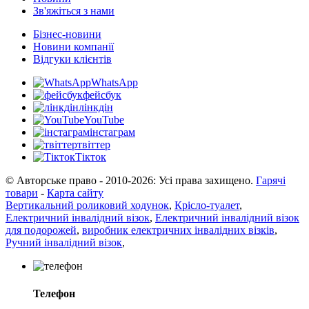
Зв'яжіться з нами
Бізнес-новини
Новини компанії
Відгуки клієнтів
WhatsApp
фейсбук
лінкдін
YouTube
інстаграм
твіттер
Тікток
© Авторське право - 2010-2026: Усі права захищено.
Гарячі
товари
-
Карта сайту
Вертикальний роликовий ходунок
,
Крісло-туалет
,
Електричний інвалідний візок
,
Електричний інвалідний візок
для подорожей
,
виробник електричних інвалідних візків
,
Ручний інвалідний візок
,
Телефон