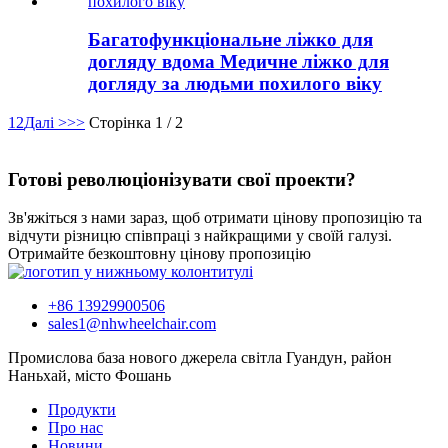
Багатофункціональне ліжко для
догляду вдома Медичне ліжко для
догляду за людьми похилого віку
1
2
Далі >
>>
Сторінка 1 / 2
Готові революціонізувати свої проекти?
Зв'яжіться з нами зараз, щоб отримати цінову пропозицію та
відчути різницю співпраці з найкращими у своїй галузі.
Отримайте безкоштовну цінову пропозицію
+86 13929900506
sales1@nhwheelchair.com
Промислова база нового джерела світла Гуандун, район
Наньхай, місто Фошань
Продукти
Про нас
Новини