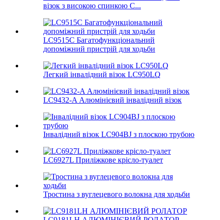
візок з високою спинкою C...
LC9515C Багатофункціональний
допоміжний пристрій для ходьби
Легкий інвалідний візок LC950LQ
LC9432-A Алюмінієвий інвалідний візок
Інвалідний візок LC904BJ з плоскою трубою
LC6927L Приліжкове крісло-туалет
Тростина з вуглецевого волокна для ходьби
LC9181LH АЛЮМІНІЄВИЙ РОЛАТОР