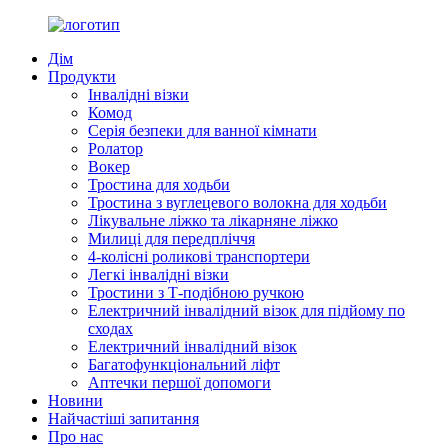
Дім
Продукти
Інвалідні візки
Комод
Серія безпеки для ванної кімнати
Ролатор
Вокер
Тростина для ходьби
Тростина з вуглецевого волокна для ходьби
Лікувальне ліжко та лікарняне ліжко
Милиці для передпліччя
4-колісні роликові транспортери
Легкі інвалідні візки
Тростини з Т-подібною ручкою
Електричний інвалідний візок для підйому по
сходах
Електричний інвалідний візок
Багатофункціональний ліфт
Аптечки першої допомоги
Новини
Найчастіші запитання
Про нас