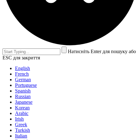
Натисніть Enter для пошуку або
ESC для закриття
English
French
German
Portuguese
Spanish
Russian
Japanese
Korean
Arabic
Irish
Greek
Turkish
Italian