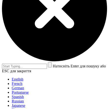
Натисніть Enter для пошуку або
ESC для закриття
English
French
German
Portuguese
Spanish
Russian
Japanese