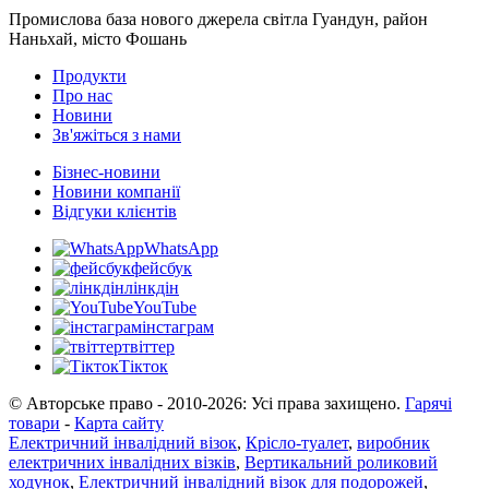
Промислова база нового джерела світла Гуандун, район
Наньхай, місто Фошань
Продукти
Про нас
Новини
Зв'яжіться з нами
Бізнес-новини
Новини компанії
Відгуки клієнтів
WhatsApp
фейсбук
лінкдін
YouTube
інстаграм
твіттер
Тікток
© Авторське право - 2010-2026: Усі права захищено.
Гарячі
товари
-
Карта сайту
Електричний інвалідний візок
,
Крісло-туалет
,
виробник
електричних інвалідних візків
,
Вертикальний роликовий
ходунок
,
Електричний інвалідний візок для подорожей
,