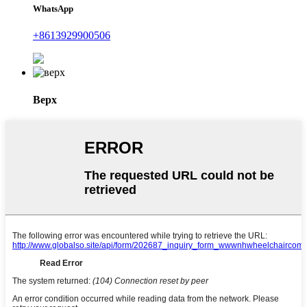
WhatsApp
+8613929900506
Верх