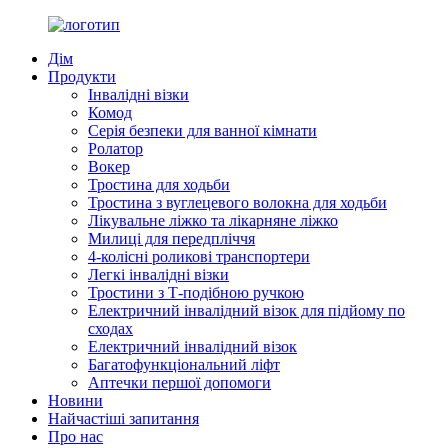
Дім
Продукти
Інвалідні візки
Комод
Серія безпеки для ванної кімнати
Ролатор
Вокер
Тростина для ходьби
Тростина з вуглецевого волокна для ходьби
Лікувальне ліжко та лікарняне ліжко
Милиці для передпліччя
4-колісні роликові транспортери
Легкі інвалідні візки
Тростини з Т-подібною ручкою
Електричний інвалідний візок для підйому по
сходах
Електричний інвалідний візок
Багатофункціональний ліфт
Аптечки першої допомоги
Новини
Найчастіші запитання
Про нас