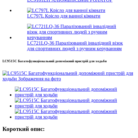
LC797L Крісло для ванної кімнати
LC721LQ-36 Паралізований інвалідний візок
для спортивних людей з ручним керуванням
LC9515C Багатофункціональний допоміжний пристрій для ходьби
Короткий опис: