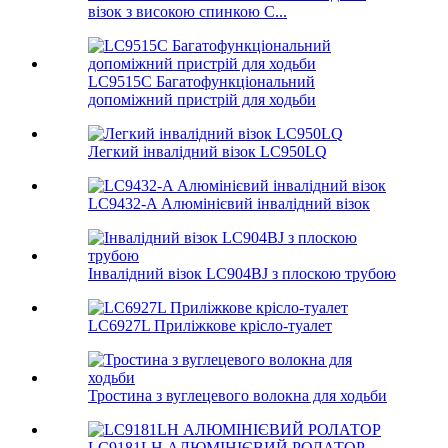
візок з високою спинкою C...
LC9515C Багатофункціональний
допоміжний пристрій для ходьби
Легкий інвалідний візок LC950LQ
LC9432-A Алюмінієвий інвалідний візок
Інвалідний візок LC904BJ з плоскою трубою
LC6927L Приліжкове крісло-туалет
Тростина з вуглецевого волокна для ходьби
LC9181LH АЛЮМІНІЄВИЙ РОЛАТОР