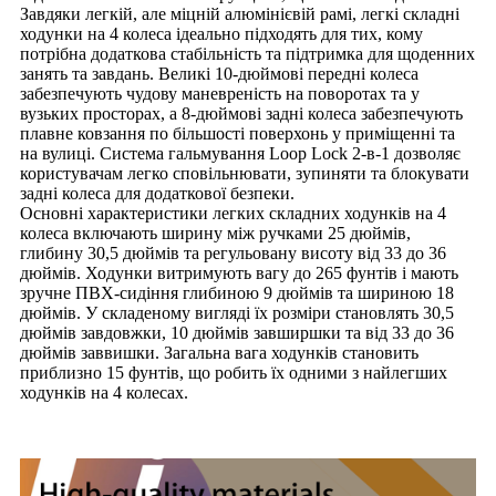
Завдяки легкій, але міцній алюмінієвій рамі, легкі складні
ходунки на 4 колеса ідеально підходять для тих, кому
потрібна додаткова стабільність та підтримка для щоденних
занять та завдань. Великі 10-дюймові передні колеса
забезпечують чудову маневреність на поворотах та у
вузьких просторах, а 8-дюймові задні колеса забезпечують
плавне ковзання по більшості поверхонь у приміщенні та
на вулиці. Система гальмування Loop Lock 2-в-1 дозволяє
користувачам легко сповільнювати, зупиняти та блокувати
задні колеса для додаткової безпеки.
Основні характеристики легких складних ходунків на 4
колеса включають ширину між ручками 25 дюймів,
глибину 30,5 дюймів та регульовану висоту від 33 до 36
дюймів. Ходунки витримують вагу до 265 фунтів і мають
зручне ПВХ-сидіння глибиною 9 дюймів та шириною 18
дюймів. У складеному вигляді їх розміри становлять 30,5
дюймів завдовжки, 10 дюймів завширшки та від 33 до 36
дюймів заввишки. Загальна вага ходунків становить
приблизно 15 фунтів, що робить їх одними з найлегших
ходунків на 4 колесах.