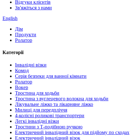
Відгуки клієнтів
Зв'яжіться з нами
English
Дім
Продукти
Ролатор
Категорії
Інвалідні візки
Комод
Серія безпеки для ванної кімнати
Ролатор
Вокер
Тростина для ходьби
Тростина з вуглецевого волокна для ходьби
Лікувальне ліжко та лікарняне ліжко
Милиці для передпліччя
4-колісні роликові транспортери
Легкі інвалідні візки
Тростини з Т-подібною ручкою
Електричний інвалідний візок для підйому по сходах
Електричний інвалідний візок