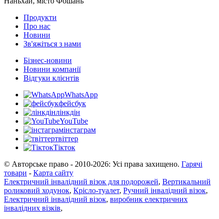
Наньхай, місто Фошань
Продукти
Про нас
Новини
Зв'яжіться з нами
Бізнес-новини
Новини компанії
Відгуки клієнтів
WhatsApp
фейсбук
лінкдін
YouTube
інстаграм
твіттер
Тікток
© Авторське право - 2010-2026: Усі права захищено.
Гарячі
товари
-
Карта сайту
Електричний інвалідний візок для подорожей
,
Вертикальний
роликовий ходунок
,
Крісло-туалет
,
Ручний інвалідний візок
,
Електричний інвалідний візок
,
виробник електричних
інвалідних візків
,