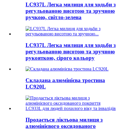
LC937L Легка милиця для ходьби з
регульованою висотою та зручною
ручкою, світло-зелена
LC937L Легка милиця для ходьби з
регульованою висотою та зручною
рукояткою, сірого кольору
Складана алюмінієва тростина
LC920L
Продається ліктьова милиця з
алюмінієвого оксидованого