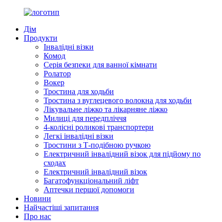
Дім
Продукти
Інвалідні візки
Комод
Серія безпеки для ванної кімнати
Ролатор
Вокер
Тростина для ходьби
Тростина з вуглецевого волокна для ходьби
Лікувальне ліжко та лікарняне ліжко
Милиці для передпліччя
4-колісні роликові транспортери
Легкі інвалідні візки
Тростини з Т-подібною ручкою
Електричний інвалідний візок для підйому по
сходах
Електричний інвалідний візок
Багатофункціональний ліфт
Аптечки першої допомоги
Новини
Найчастіші запитання
Про нас