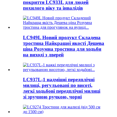
покриття LC933L для людей
похилого віку та інвалідів
LC949L Новий продукт Складена
тростина Найкращої якості Дешева
ціна Розумна тростина для ходьби
на виході з дверей
LC937L-1 надміцні передплічні
милиці, регульовані по висоті,
легкі ходьбові передплічні милиці
зі зручною ручкою, чорні