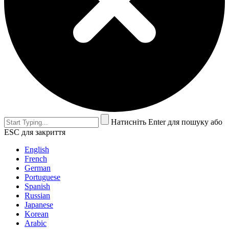
Натисніть Enter для пошуку або
ESC для закриття
English
French
German
Portuguese
Spanish
Russian
Japanese
Korean
Arabic