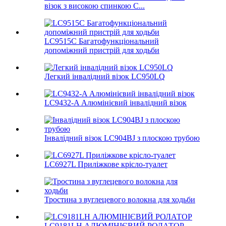
візок з високою спинкою C...
LC9515C Багатофункціональний
допоміжний пристрій для ходьби
Легкий інвалідний візок LC950LQ
LC9432-A Алюмінієвий інвалідний візок
Інвалідний візок LC904BJ з плоскою трубою
LC6927L Приліжкове крісло-туалет
Тростина з вуглецевого волокна для ходьби
LC9181LH АЛЮМІНІЄВИЙ РОЛАТОР