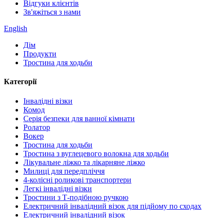
Відгуки клієнтів
Зв'яжіться з нами
English
Дім
Продукти
Тростина для ходьби
Категорії
Інвалідні візки
Комод
Серія безпеки для ванної кімнати
Ролатор
Вокер
Тростина для ходьби
Тростина з вуглецевого волокна для ходьби
Лікувальне ліжко та лікарняне ліжко
Милиці для передпліччя
4-колісні роликові транспортери
Легкі інвалідні візки
Тростини з Т-подібною ручкою
Електричний інвалідний візок для підйому по сходах
Електричний інвалідний візок