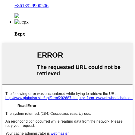
+8613929900506
Верх