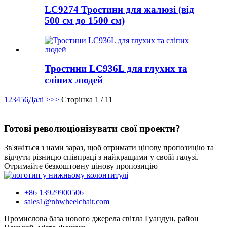
LC9274 Тростини для жалюзі (від
500 см до 1500 см)
Тростини LC936L для глухих та
сліпих людей
1
2
3
4
5
6
Далі >
>>
Сторінка 1 / 11
Готові революціонізувати свої проекти?
Зв'яжіться з нами зараз, щоб отримати цінову пропозицію та
відчути різницю співпраці з найкращими у своїй галузі.
Отримайте безкоштовну цінову пропозицію
+86 13929900506
sales1@nhwheelchair.com
Промислова база нового джерела світла Гуандун, район