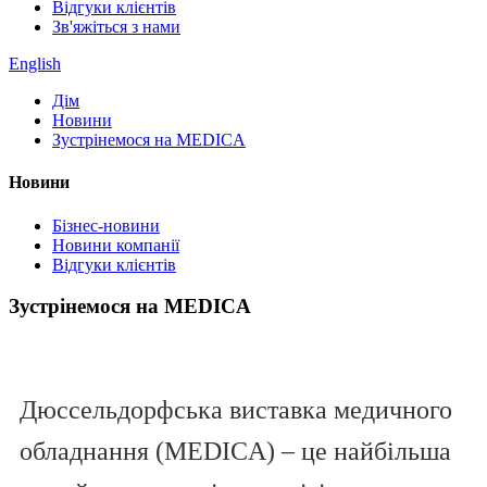
Відгуки клієнтів
Зв'яжіться з нами
English
Дім
Новини
Зустрінемося на MEDICA
Новини
Бізнес-новини
Новини компанії
Відгуки клієнтів
Зустрінемося на MEDICA
Дюссельдорфська виставка медичного
обладнання (MEDICA) – це найбільша