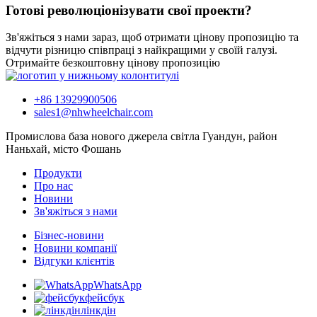
Готові революціонізувати свої проекти?
Зв'яжіться з нами зараз, щоб отримати цінову пропозицію та
відчути різницю співпраці з найкращими у своїй галузі.
Отримайте безкоштовну цінову пропозицію
+86 13929900506
sales1@nhwheelchair.com
Промислова база нового джерела світла Гуандун, район
Наньхай, місто Фошань
Продукти
Про нас
Новини
Зв'яжіться з нами
Бізнес-новини
Новини компанії
Відгуки клієнтів
WhatsApp
фейсбук
лінкдін