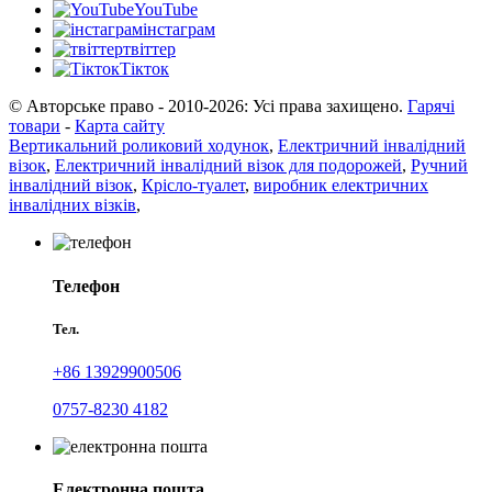
YouTube
інстаграм
твіттер
Тікток
© Авторське право - 2010-2026: Усі права захищено.
Гарячі
товари
-
Карта сайту
Вертикальний роликовий ходунок
,
Електричний інвалідний
візок
,
Електричний інвалідний візок для подорожей
,
Ручний
інвалідний візок
,
Крісло-туалет
,
виробник електричних
інвалідних візків
,
Телефон
Тел.
+86 13929900506
0757-8230 4182
Електронна пошта