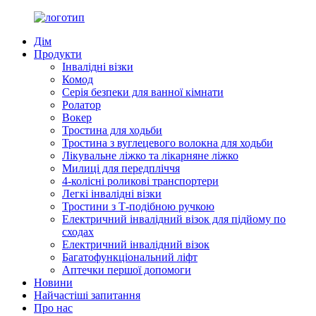
Дім
Продукти
Інвалідні візки
Комод
Серія безпеки для ванної кімнати
Ролатор
Вокер
Тростина для ходьби
Тростина з вуглецевого волокна для ходьби
Лікувальне ліжко та лікарняне ліжко
Милиці для передпліччя
4-колісні роликові транспортери
Легкі інвалідні візки
Тростини з Т-подібною ручкою
Електричний інвалідний візок для підйому по
сходах
Електричний інвалідний візок
Багатофункціональний ліфт
Аптечки першої допомоги
Новини
Найчастіші запитання
Про нас