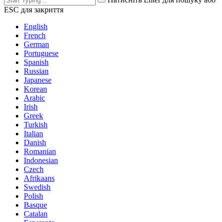
ESC для закриття
English
French
German
Portuguese
Spanish
Russian
Japanese
Korean
Arabic
Irish
Greek
Turkish
Italian
Danish
Romanian
Indonesian
Czech
Afrikaans
Swedish
Polish
Basque
Catalan